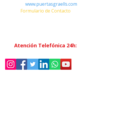
Web:
www.puertasgraells.com
Formulario de Contacto
Horario Atención
al Cliente
Lunes a Viernes: 7:00 - 15:00
Atención Telefónica 24h:
Exclusivo
Abonados.
Empresa
Sostenibilidad
Trabaja con nosotros
Aviso Legal
Política
de Privacidad
Condiciones de Venta
Política de Cookies
Declaración de Accesibilidad