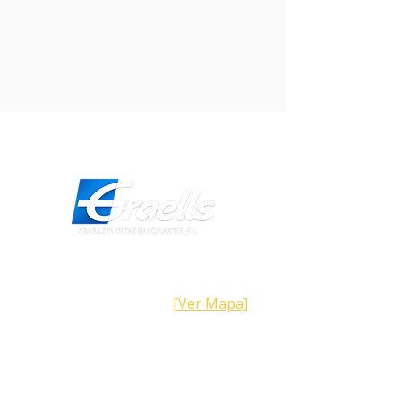
pilas o baterías. ¡Cuida el medio
ambiente y opta por una
alternativa más sostenible! Con el
Conversor de Banda Resistiva,
obtendrás una conversión
eficiente y fiable sin comprometer
la naturaleza.
Dirección
Calle Galicia,
101- 08223
Terrassa
Barcelona (España)
[Ver Mapa]
Contacto
Tel:
+34 93.783.79.00
Email:
Info@puertasgraells.com