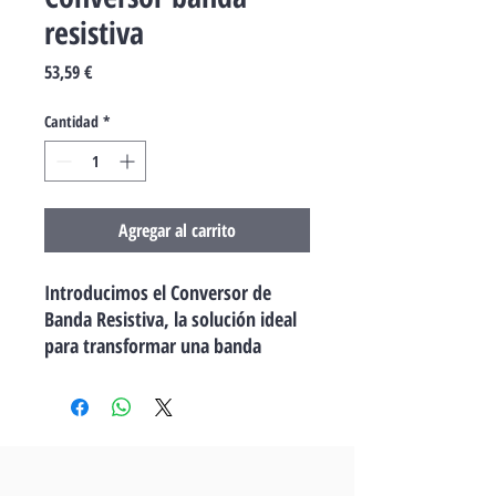
resistiva
Precio
53,59 €
Cantidad
*
Agregar al carrito
Introducimos el Conversor de
Banda Resistiva, la solución ideal
para transformar una banda
resistiva de 8K2 en un contacto
normalmente cerrado o abierto.
Dile adiós a las bandas de
seguridad inalámbricas que
dependen constantemente de