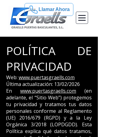
Llamar Ahora
POLÍTICA DE
PRIVACIDAD
Web:
www.puertasgraells.com
Última actualización: 13/02/2026
En
www.puertasgraells.com
(en
adelante, el “Sitio Web”) protegemos
tu privacidad y tratamos tus datos
personales conforme al Reglamento
(UE) 2016/679 (RGPD) y a la Ley
Orgánica 3/2018 (LOPDGDD). Esta
Política explica qué datos tratamos,