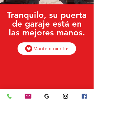
Tranquilo, su puerta
de garaje está en
las mejores manos.
Mantenimientos
Dirección