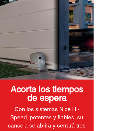
Acorta los tiempos
de espera
Con los sistemas Nice Hi-
Speed, potentes y fiables, su
cancela se abrirá y cerrará tres