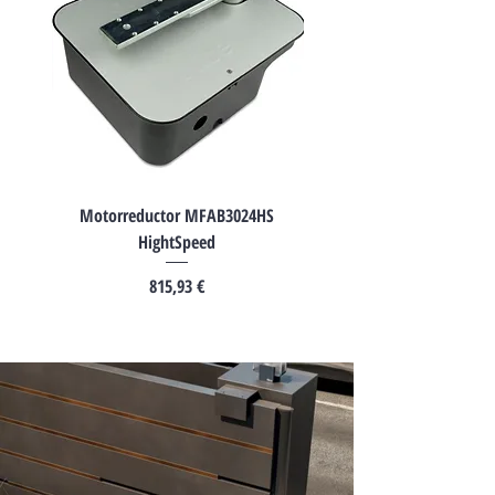
Motorreductor MFAB3024HS
Motorreductor HK7024HS H
HightSpeed
Precio
815,93 €