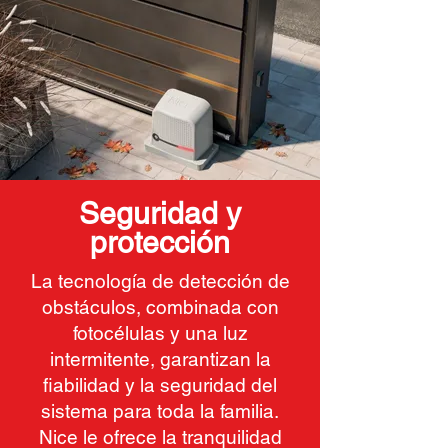
Seguridad y
protección
La tecnología de detección de
obstáculos, combinada con
fotocélulas y una luz
intermitente, garantizan la
fiabilidad y la seguridad del
sistema para toda la familia.
Nice le ofrece la tranquilidad