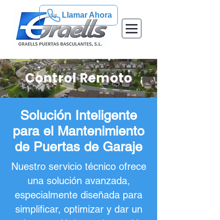
Llamar Ahora
Control Remoto
Solución Inteligente
para el Mantenimiento
de Puertas de Garaje
Nuestro servicio técnico ofrece
una solución avanzada,
especialmente diseñada para
simplificar, optimizar y dar un