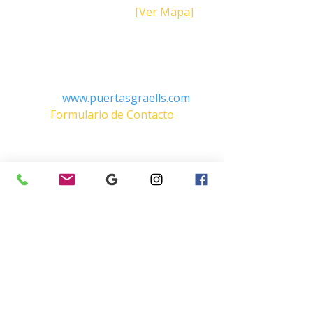
Barcelona (España)
[Ver Mapa]
Contacto
Tel:
+34 93.783.79.00
Email:
Info@puertasgraells.com
Web:
www.puertasgraells.com
Formulario de Contacto
Horario Atención
al Cliente
Lunes a Viernes: 7:00 - 15:00
Atención Telefónica 24h:
Exclusivo
Abonados.
Empresa
Sostenibilidad
Trabaja con nosotros