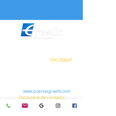
Dirección
Calle Galicia,
101- 08223
Terrassa
Barcelona (España)
[Ver Mapa]
Contacto
Tel:
+34 93.783.79.00
Email:
Info@puertasgraells.com
Web:
www.puertasgraells.com
Formulario de Contacto
Horario Atención
al Cliente