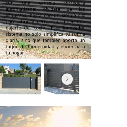
con una cancela corredera
automatizada: olvídate de los
esfuerzos, basta con un simple clic
para abrir y cerrar sin tener que
bajarte del coche. Este innovador
sistema no solo simplifica tu rutina
diaria, sino que también aporta un
toque de modernidad y eficiencia a
tu hogar.