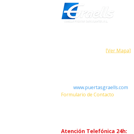
Dirección
Calle Galicia, 101- 08223 Terrass
Barcelona (España)
[Ver Mapa]
Contacto
Tel: +34 93.783.79.00
Email:
Info@puertasgraells.com
Web:
www.puertasgraells.com
Formulario de Contacto
Horario Atención
al Client
Lunes a Viernes: 7:00 - 15:00
Atención Telefónica 24h: