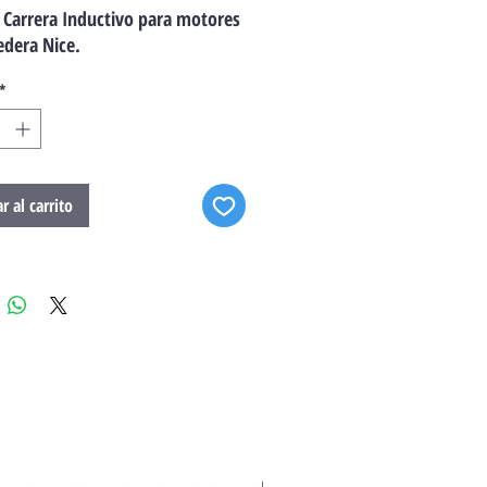
e Carrera Inductivo para motores
edera Nice.
*
r al carrito