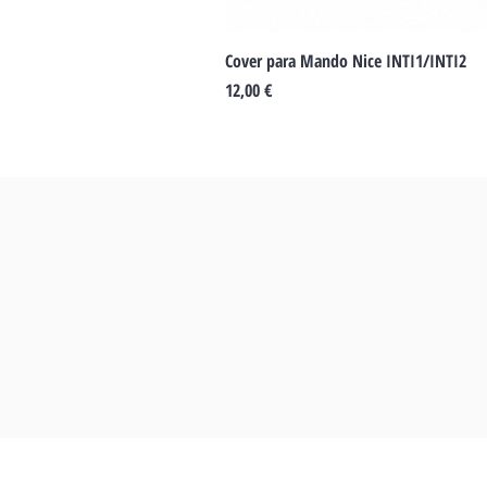
Cover para Mando Nice INTI1/INTI2
Precio
12,00 €