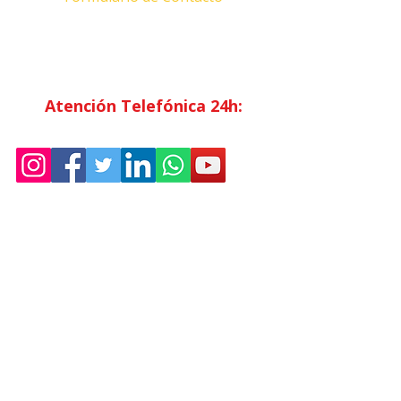
Horario Atención
al Cliente
Lunes a Viernes: 7:00 - 15:00
Atención Telefónica 24h:
Exclusivo
Abonados.
Empresa
Sostenibilidad
Trabaja con nosotros
Aviso Legal
Política
de Privacidad
Condiciones de Venta
Política de Cookies
Declaración de Accesibilidad