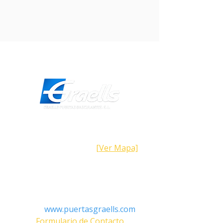
Dirección
Calle Galicia,
101- 08223
Terrassa
Barcelona (España)
[Ver Mapa]
Contacto
Tel:
+34 93.783.79.00
Email:
Info@puertasgraells.com
Web:
www.puertasgraells.com
Formulario de Contacto