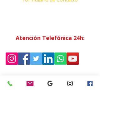
Horario Atención
al Cliente
Lunes a Viernes: 7:00 - 15:00
Atención Telefónica 24h:
Exclusivo
Abonados.
Empresa
Sostenibilidad
Trabaja con nosotros
Aviso Legal
Política
de Privacidad
Condiciones de Venta
Política de Cookies
Declaración de Accesibilidad