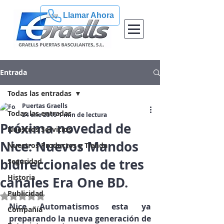
Llamar Ahora
Entrada
Todas las entradas
Puertas Graells
Todas las entradas
24 ene 2019
1 min de lectura
Próxima novedad de
Nuestros Servicios
Nice: Nuevos Mandos
Nuestros Productos y Tienda
bidireccionales de tres
Seguridad
Historia
canales Era One BD.
Publicidad
Obtuvo NaN de 5 estrellas.
Nice Automatismos esta ya 
Compañía
preparando la nueva generación de 