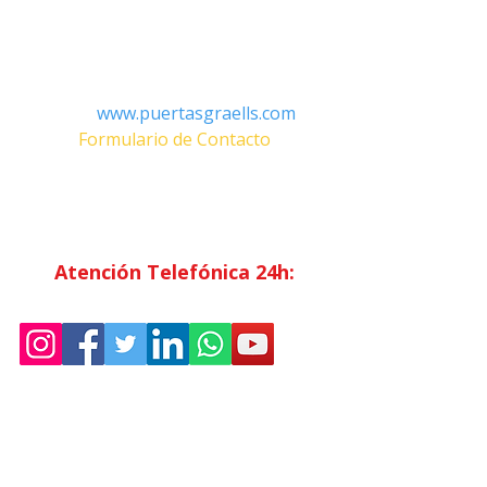
Contacto
Tel:
+34 93.783.79.00
Email:
Info@puertasgraells.com
Web:
www.puertasgraells.com
Formulario de Contacto
Horario Atención
al Cliente
Lunes a Viernes: 7:00 - 15:00
Atención Telefónica 24h:
Exclusivo
Abonados.
Empresa
Sostenibilidad
Trabaja con nosotros
Aviso Legal