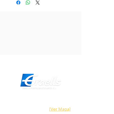
basculante uso semi-intensivo sin
bloqueo. Para puertas contrapesadas y
puertas de librillo (versión horizontal) de
hasta 14 m2 de superficie total. Uso semi-
intensivo. Secuencia hidráulica para
mantener los pestillos retraídos durante
la maniobra de abrir y cerrar. Válvulas
reguladoras de fuerza
independientes. Motor monofásico 230V
- 50Hz con protección contra
sobrecalentamiento. Amortiguación al
final del recorrido de abrir y cerrar
(1RMT). 1RM*2D37: Necesita bloqueo
externo.
Dirección
Calle Galicia,
101- 08223
Terrassa
Barcelona (España)
[Ver Mapa]