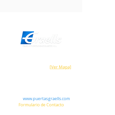
220W• Palanca de desbloqueo manual.•
Única versión con bloqueo seleccionable
y velocidad ajustable.
Dirección
Calle Galicia,
101- 08223
Terrassa
Barcelona (España)
[Ver Mapa]
Contacto
Tel:
+34 93.783.79.00
Email:
Info@puertasgraells.com
Web:
www.puertasgraells.com
Formulario de Contacto