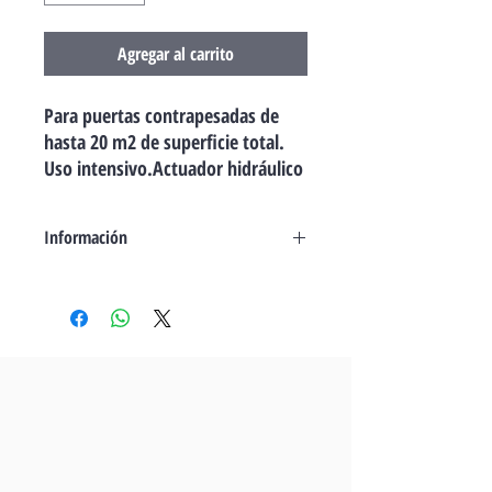
Agregar al carrito
Para puertas contrapesadas de
hasta 20 m2 de superficie total.
Uso intensivo.Actuador hidráulico
para puerta basculante uso
intensivo amortiguado con
Información
bloqueo seleccionalbe.
Actuador hidráulico para puerta
basculante uso intensivo con bloqueo
seleccionable. • Válvulas de seguridad
de presión independientes en apertura y
cierre• Motor monofásico 230V - 50Hz
con protección contra
sobrecalentamiento• Potencia del motor: