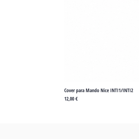
Cover para Mando Nice INTI1/INTI2
Precio
12,00 €