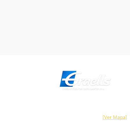
Dirección
Calle Galicia, 101- 08223 Terrass
Barcelona (España)
[Ver Mapa]