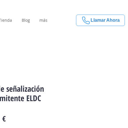
Tienda
Blog
más
Llamar Ahora
de señalización
rmitente ELDC
Precio
 €