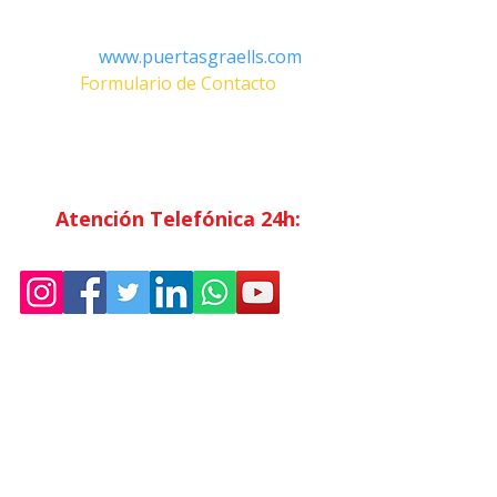
Tel:
+34 93.783.79.00
Email:
Info@puertasgraells.com
Web:
www.puertasgraells.com
Formulario de Contacto
Horario Atención
al Cliente
Lunes a Viernes: 7:00 - 15:00
Atención Telefónica 24h:
Exclusivo
Abonados.
Empresa
Sostenibilidad
Trabaja con nosotros
Aviso Legal
Política
de Privacidad
Condiciones de Venta