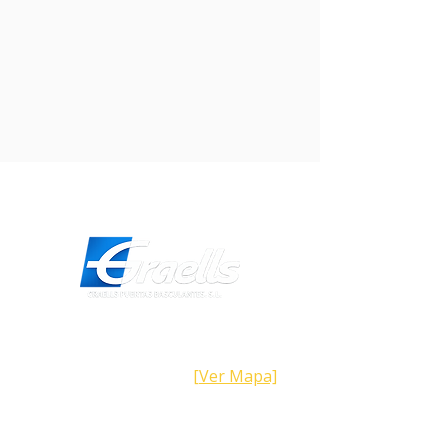
sistema de fijación muy sencillo
magnético, permite transformar Ondo de
un cómodo transmisor portátil en una
placa de pared discreta.
Ondo, de plástico brillante antisuciedad,
presenta una parte inferior de goma
antideslizamiento para favorecer la
sujeción y la estabilidad cuando se usa
apoyado.
El módulo transmisor se puede insertar
para usar Ondo horizonal o verticalmente
para aumentar las opciones de
Dirección
personalización.
Calle Galicia,
101- 08223
Terrassa
Barcelona (España)
[Ver Mapa]
Contacto