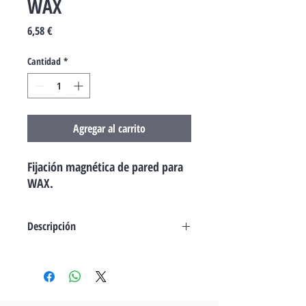
WAX
Precio
6,58 €
Cantidad
*
Agregar al carrito
Fijación magnética de pared para
WAX.
Descripción
Portátil, de sobremesa, de pared: Ondo
es el sopor- te versátil de la línea
NiceWay; el soporte de pared, con su