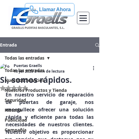
Llamar Ahora
Entrada
Todas las entradas
Puertas Graells
Todas las entradas
10 jul 2023
2 min de lectura
Si, somos rápidos.
Nuestros Servicios
Obtuvo NaN de 5 estrellas.
Nuestros Productos y Tienda
En nuestro servicio de reparación 
Seguridad
de puertas de garaje, nos 
enorgullece ofrecer una solución 
Historia
rápida y eficiente para todas las 
Publicidad
necesidades de nuestros clientes. 
Compañía
Nuestro objetivo es proporcionar 