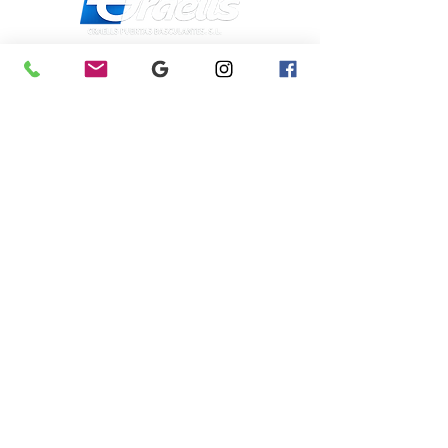
Dirección
Calle Galicia,
101- 08223
Terrassa
Barcelona (España)
[Ver Mapa]
Contacto
Tel:
+34 93.783.79.00
Email:
Info@puertasgraells.com
Web:
www.puertasgraells.com
Formulario de Contacto
Horario Atención
al Cliente
Lunes a Viernes: 7:00 - 15:00
Atención Telefónica 24h:
Exclusivo
Abonados.