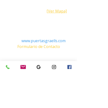
Calle Galicia,
101- 08223
Terrassa
Barcelona (España)
[Ver Mapa]
Contacto
Tel:
+34 93.783.79.00
Email:
Info@puertasgraells.com
Web:
www.puertasgraells.com
Formulario de Contacto
Horario Atención
al Cliente
Lunes a Viernes: 7:00 - 15:00
Atención Telefónica 24h:
Exclusivo
Abonados.
Empresa