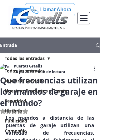
Llamar Ahora
Entrada
Todas las entradas
Puertas Graells
Todas las entradas
10 jul 2023
1 min de lectura
Que frecuencias utilizan
Nuestros Servicios
los mandos de garaje en
Nuestros Productos y Tienda
el mundo?
Seguridad
Historia
Obtuvo NaN de 5 estrellas.
Los mandos a distancia de las 
Publicidad
puertas de garaje utilizan una 
Compañía
variedad de frecuencias, 