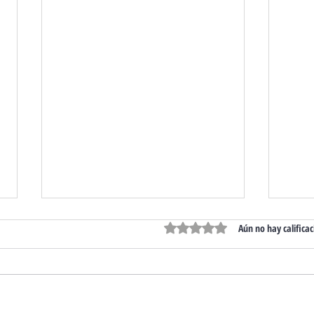
Obtuvo 0 de 5 estrellas.
Aún no hay calificac