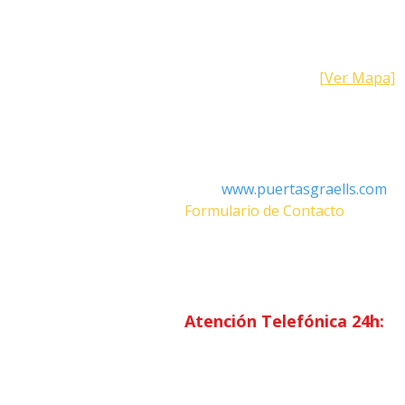
Dirección
Calle Galicia, 101- 08223 Terrass
Barcelona (España)
[Ver Mapa]
Contacto
Tel: +34 93.783.79.00
Email:
Info@puertasgraells.com
Web:
www.puertasgraells.com
Formulario de Contacto
Horario Atención
al Client
Lunes a Viernes: 7:00 - 15:00
Atención Telefónica 24h:
Exclusivo
Abonados.