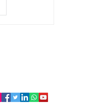
ora las opciones de
tas automáticas con
tas Graells en
assa