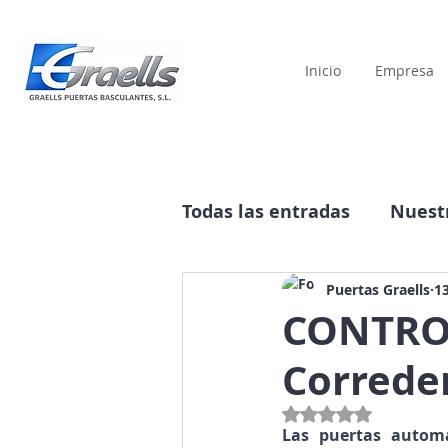
Inicio
Empresa
Todas las entradas
Nuestr
Historia
Publicidad
Puertas Graells
1
CONTROL
Correde
Obtuvo NaN de 5 estre
Las puertas automá