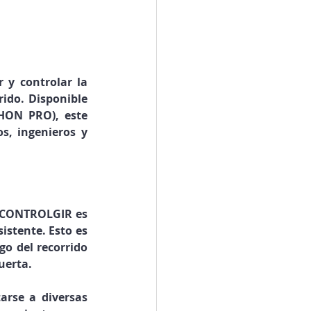
y controlar la 
ido. Disponible 
HON PRO), este 
, ingenieros y 
e CONTROLGIR es 
stente. Esto es 
o del recorrido 
uerta.
rse a diversas 