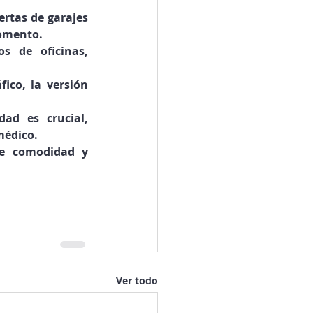
rtas de garajes 
momento.
s de oficinas, 
ico, la versión 
.
ad es crucial, 
médico.
e comodidad y 
Ver todo