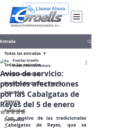
Llamar Ahora
Entrada
Todas las entradas
Puertas Graells
Todas las entradas
5 ene
2 min de lectura
Aviso de servicio:
Nuestros Servicios
posibles afectaciones
Nuestros Productos y Tienda
por las Cabalgatas de
Seguridad
Historia
Reyes del 5 de enero
Publicidad
Obtuvo NaN de 5 estrellas.
Con motivo de las tradicionales 
Compañía
Cabalgatas de Reyes
, que se 