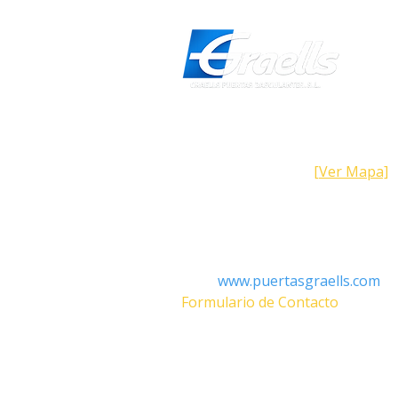
Dirección
Calle Galicia, 101- 08223 Terrass
Barcelona (España)
[Ver Mapa]
Contacto
Tel: +34 93.783.79.00
Email:
Info@puertasgraells.com
Web:
www.puertasgraells.com
Formulario de Contacto
Horario Atención
al Client
Lunes a Viernes: 7:00 - 15:00