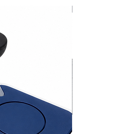
l de mando
Moonclever MC824H:
Novedad 2026
amación sencilla, con un solo
r.
prendizaje de los fines de
de apertura y cierre.
iagnóstico de los desperfectos.
amación del tiempo de pausa.
para peatones.
eleración en apertura y cierre.
ción de obstáculos de doble
gía.
onamiento sin corriente con
s recargables opcionales (PS324).
spuesto para conectar las bandas
es de última generación.