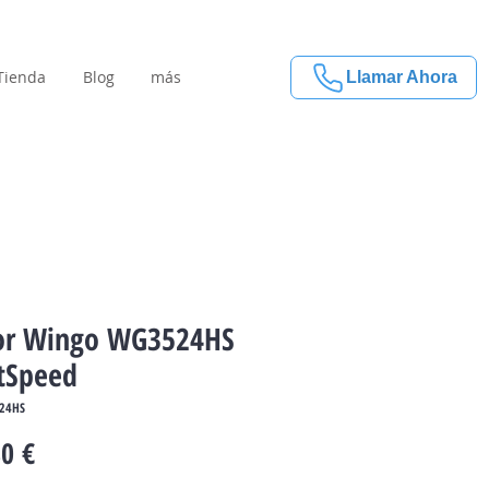
Tienda
Blog
más
Llamar Ahora
r Wingo WG3524HS
tSpeed
24HS
Precio
0 €