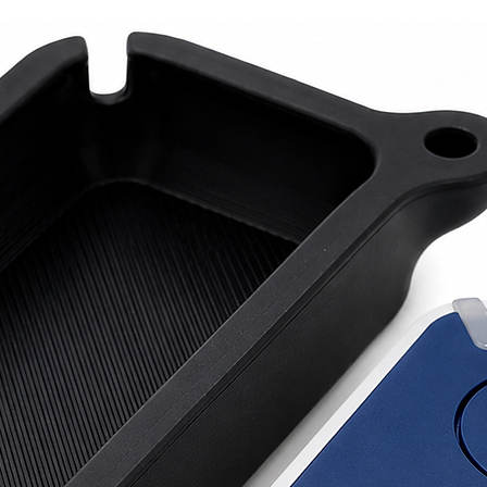
Centra
• Progr
pulsado
• Autoa
carrera 
• Autod
• Progr
• Hoja 
• Desac
• Detec
tecnolo
• Funci
batería
• Predi
sensibl