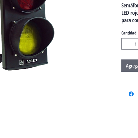
Semáfo
LED roj
para co
parking
Cantidad
Agrega