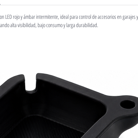
n LED rojo y ámbar intermitente, ideal para control de accesorios en garajes 
zando alta visibilidad, bajo consumo y larga durabilidad.