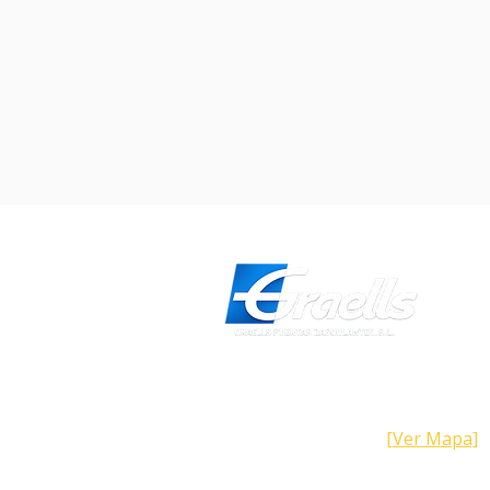
Dirección
Calle Galicia, 101- 08223 Terrass
Barcelona (España)
[Ver Mapa]