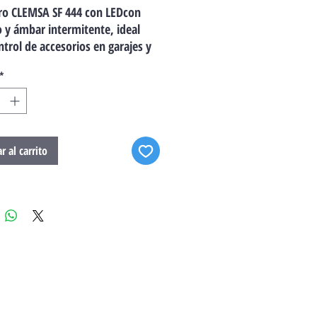
ro CLEMSA SF 444
con LEDcon
o y ámbar intermitente, ideal
ntrol de accesorios en garajes y
s.
*
r al carrito