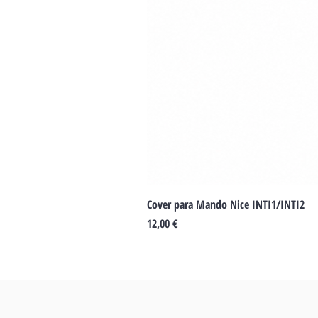
Cover para Mando Nice INTI1/INTI2
Precio
12,00 €