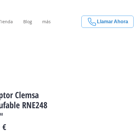
Tienda
Blog
más
Llamar Ahora
ptor Clemsa
ufable RNE248
48
Precio
 €