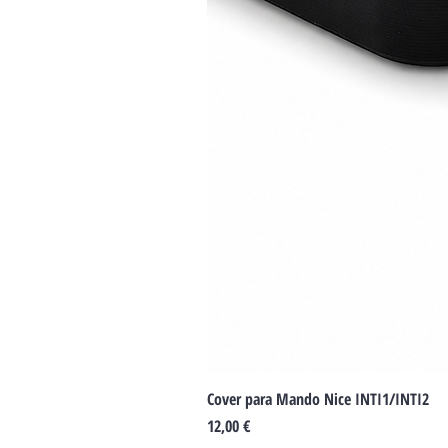
Cover para Mando Nice INTI1/INTI2
Precio
12,00 €