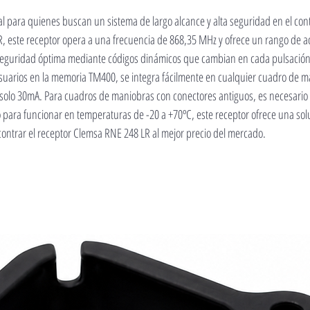
eal para quienes buscan un sistema de largo alcance y alta seguridad en el con
, este receptor opera a una frecuencia de 868,35 MHz y ofrece un rango de ac
eguridad óptima mediante códigos dinámicos que cambian en cada pulsación,
suarios en la memoria TM400, se integra fácilmente en cualquier cuadro de 
 solo 30mA. Para cuadros de maniobras con conectores antiguos, es necesario
 para funcionar en temperaturas de -20 a +70ºC, este receptor ofrece una soluc
trar el receptor Clemsa RNE 248 LR al mejor precio del mercado.