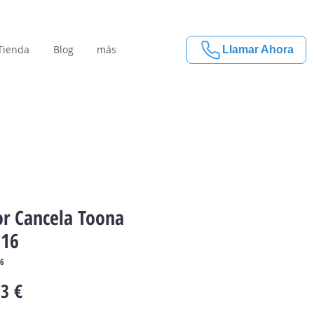
Tienda
Blog
más
Llamar Ahora
r Cancela Toona
16
16
Precio
3 €