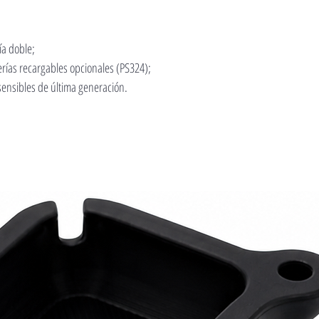
ía doble;
erías recargables opcionales (PS324);
sensibles de última generación.