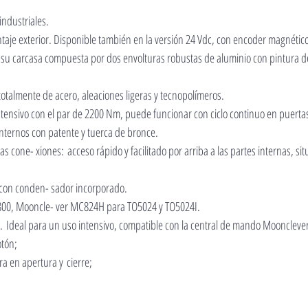
industriales.
aje exterior. Disponible también en la versión 24 Vdc, con encoder magnétic
r su carcasa compuesta por dos envolturas robustas de aluminio con pintura de 
talmente de acero, aleaciones ligeras y tecnopolímeros.
ntensivo con el par de 2200 Nm, puede funcionar con ciclo continuo en puerta
internos con patente y tuerca de bronce.
 cone- xiones: acceso rápido y facilitado por arriba a las partes internas, si
: con conden- sador incorporado.
00, Mooncle- ver MC824H para TO5024 y TO5024I.
. Ideal para un uso intensivo, compatible con la central de mando Moonclev
otón;
ra en apertura y cierre;