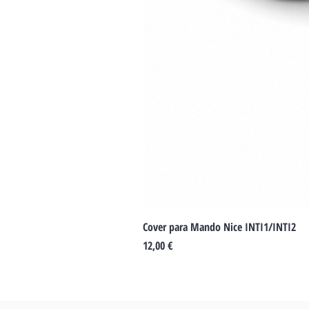
Cover para Mando Nice INTI1/INTI2
Precio
12,00 €