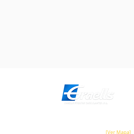
Dirección
Calle Galicia, 101- 08223 Terrass
Barcelona (España)
[Ver Mapa]