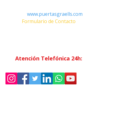
Email:
Info@puertasgraells.com
Web:
www.puertasgraells.com
Formulario de Contacto
Horario Atención
al Cliente
Lunes a Viernes: 7:00 - 15:00
Atención Telefónica 24h:
Exclusivo
Abonados.
Empresa
Sostenibilidad
Trabaja con nosotros
Aviso Legal
Política
de Privacidad
Condiciones de Venta