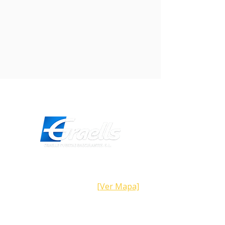
Dirección
Calle Galicia,
101- 08223
Terrassa
Barcelona (España)
[Ver Mapa]
Contacto
Tel:
+34 93.783.79.00