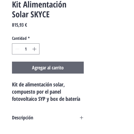
Kit Alimentación
Solar SKYCE
Precio
815,93 €
Cantidad
*
Agregar al carrito
Kit de alimentación solar,
compuesto por el panel
fotovoltaico SYP y box de batería
PSY24, con circuito de control de
la carga.
Descripción
Solemyo es el sistema de alimen- tación