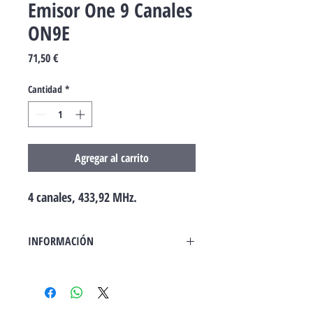
Emisor One 9 Canales
ON9E
Precio
71,50 €
Cantidad
*
Agregar al carrito
4 canales, 433,92 MHz.
INFORMACIÓN
433,92 MHz rolling code, gestión de los
Códigos de Habilitación y de los
Certificados, autoaprendizaje y receptor