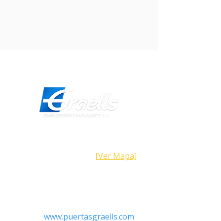
Dirección
Calle Galicia,
101- 08223
Terrassa
Barcelona (España)
[Ver Mapa]
Contacto
Tel:
+34 93.783.79.00
Email:
Info@puertasgraells.com
Web:
www.puertasgraells.com