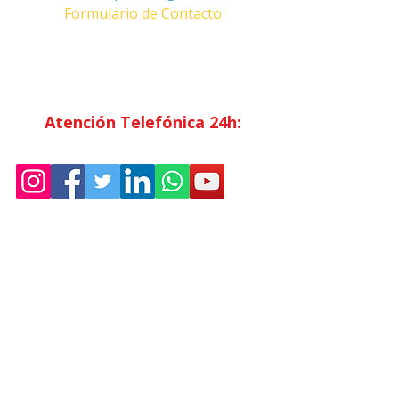
Formulario de Contacto
Horario Atención
al Cliente
Lunes a Viernes: 7:00 - 15:00
Atención Telefónica 24h:
Exclusivo
Abonados.
Empresa
Sostenibilidad
Trabaja con nosotros
Aviso Legal
Política
de Privacidad
Condiciones de Venta
Política de Cookies
Declaración de Accesibilidad