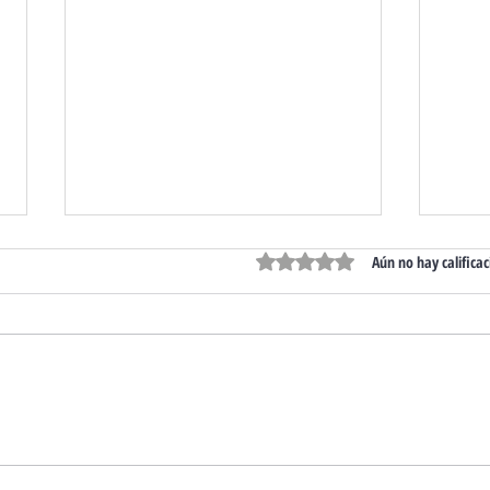
Obtuvo 0 de 5 estrellas.
Aún no hay calificac
¡Optimiza tu espacio con
Desc
el Nice Oneclipkit Soporte
OX2
para Mandos!