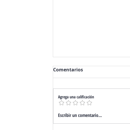
Comentarios
Agrega una calificación
Utilidad y
Escribir un comentario...
Funcionamiento de los
Paracaídas de Seguridad