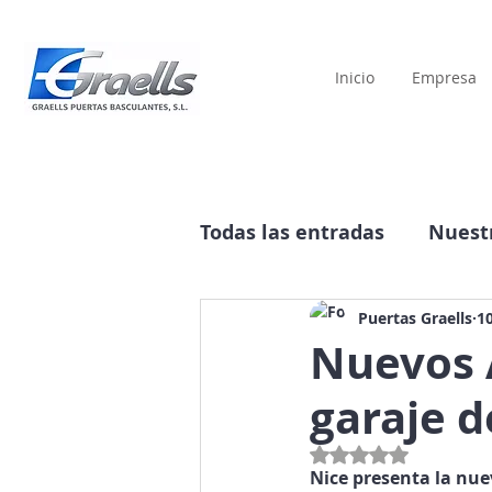
Inicio
Empresa
Todas las entradas
Nuestr
Historia
Publicidad
Puertas Graells
1
Nuevos 
garaje d
Obtuvo NaN de 5 estre
Nice presenta la nue