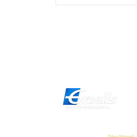
en Puertas de Garaje.
Dirección
Calle Galicia, 101- 08223 Terrass
Barcelona (España)
[Ver Mapa]