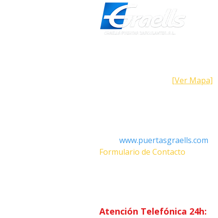
Dirección
Calle Galicia, 101- 08223 Terrass
Barcelona (España)
[Ver Mapa]
Contacto
Tel: +34 93.783.79.00
Email:
Info@puertasgraells.com
Web:
www.puertasgraells.com
Formulario de Contacto
Horario Atención
al Client
Lunes a Viernes: 7:00 - 15:00
Atención Telefónica 24h: