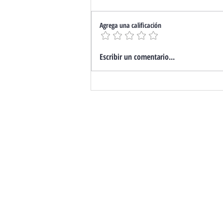
Agrega una calificación
Marcado CE. ¿Qué hacer si
Escribir un comentario...
tu Puerta no lo Tiene?