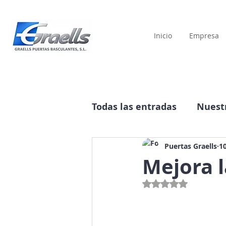
Inicio
Empresa
Todas las entradas
Nuestr
Historia
Publicidad
Puertas Graells
10
Mejora l
Obtuvo NaN de 5 estre