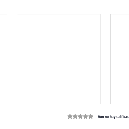
Obtuvo 0 de 5 estrellas.
Aún no hay calificac