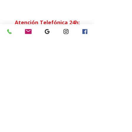
Horario Atención
al Cliente
Lunes a Viernes: 7:00 - 15:00
Atención Telefónica 24h:
Exclusivo
Abonados.
Empresa
Sostenibilidad
Trabaja con nosotros
Aviso Legal
Política
de Privacidad
Condiciones de Venta
Política de Cookies
Declaración de Accesibilidad