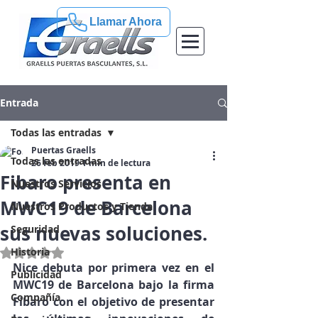
Llamar Ahora
Entrada
Todas las entradas
Puertas Graells
Todas las entradas
26 feb 2019
1 min de lectura
Fibaro presenta en
Nuestros Servicios
MWC19 de Barcelona
Nuestros Productos y Tienda
sus nuevas soluciones.
Seguridad
Historia
Obtuvo NaN de 5 estrellas.
Nice debuta por primera vez en el 
Publicidad
MWC19 de Barcelona bajo la firma 
Compañía
Fibaro con el objetivo de presentar 