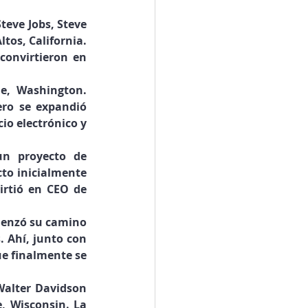
eve Jobs, Steve 
tos, California. 
onvirtieron en 
, Washington. 
ero se expandió 
o electrónico y 
n proyecto de 
to inicialmente 
irtió en CEO de 
enzó su camino 
 Ahí, junto con 
 finalmente se 
alter Davidson 
 Wisconsin. La 