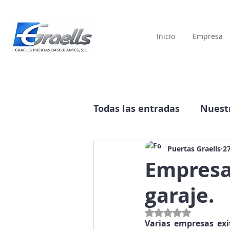
Inicio
Empresa
Todas las entradas
Nuestr
Historia
Publicidad
Puertas Graells
2
Empresa
garaje.
Obtuvo NaN de 5 estre
Varias empresas exi