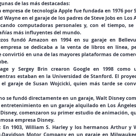
lgunas de las más destacadas:
 empresa de tecnología Apple fue fundada en 1976 por St
Wayne en el garaje de los padres de Steve Jobs en Los Al
cando computadoras personales y, con el tiempo, se c
añías más influyentes del mundo.
ezos fundó Amazon en 1994 en su garaje en Bellevue
 empresa se dedicaba a la venta de libros en línea, p
 convirtió en una de las mayores plataformas de comerci
ube.
Page y Sergey Brin crearon Google en 1998 como u
entras estaban en la Universidad de Stanford. El proyec
 el garaje de Susan Wojcicki, quien más tarde se conv
no se fundó directamente en un garaje, Walt Disney com
entretenimiento en un garaje alquilado en Los Ángeles.
Disney, comenzaron su primer estudio de animación, que
famosa empresa Disney.
: En 1903, William S. Harley y los hermanos Arthur y W
-Davidson Motor Company en un garaje en Milwaukee,