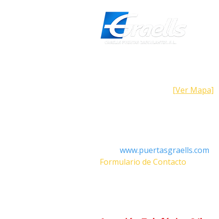
Dirección
Calle Galicia, 101- 08223 Terrass
Barcelona (España)
[Ver Mapa]
Contacto
Tel: +34 93.783.79.00
Email:
Info@puertasgraells.com
Web:
www.puertasgraells.com
Formulario de Contacto
Horario Atención
al Client
Lunes a Viernes: 7:00 - 15:00