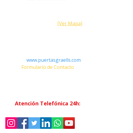
Dirección
Calle Galicia,
101- 08223
Terrassa
Barcelona (España)
[Ver Mapa]
Contacto
Tel:
+34 93.783.79.00
Email:
Info@puertasgraells.com
Web:
www.puertasgraells.com
Formulario de Contacto
Horario Atención
al Cliente
Lunes a Viernes: 7:00 - 15:00
Atención Telefónica 24h:
Exclusivo
Abonados.