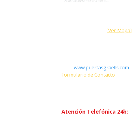
Dirección
Calle Galicia, 101- 08223 Terrass
Barcelona (España)
[Ver Mapa]
Contacto
Tel: +34 93.783.79.00
Email:
Info@puertasgraells.com
Web:
www.puertasgraells.com
Formulario de Contacto
Horario Atención
al Client
Lunes a Viernes: 7:00 - 15:00
Atención Telefónica 24h:
Exclusivo
Abonados.