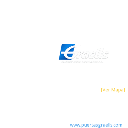
Dirección
Calle Galicia, 101- 08223 Terrass
Barcelona (España)
[Ver Mapa]
Contacto
Tel: +34 93.783.79.00
Email:
Info@puertasgraells.com
Web:
www.puertasgraells.com