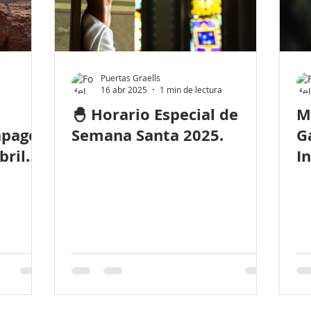
Puertas Graells
16 abr 2025
1 min de lectura
🐣 Horario Especial de
M
apagón
Semana Santa 2025.
G
bril
I
A