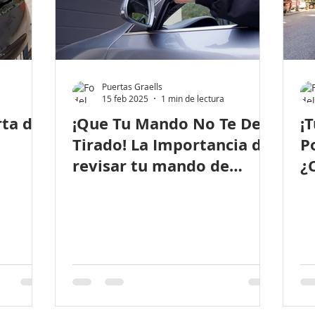
Puertas Graells
15 feb 2025
1 min de lectura
rta de
¡Que Tu Mando No Te Deje
¡
Tirado! La Importancia de
P
revisar tu mando de
¿
garaje
u