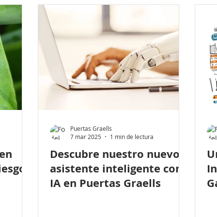
Puertas Graells
7 mar 2025
1 min de lectura
 en
Descubre nuestro nuevo
U
iesgo
asistente inteligente con
I
IA en Puertas Graells
G