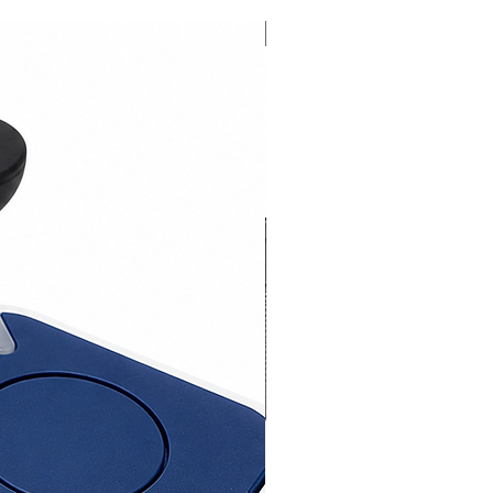
 i tecnopolímers. Buit ampli i
per a les connexions: accés
Novedad 2026
fàcil des de dalt a les peces
rs situades en el comportament
r de l'motor.