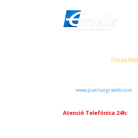
Direcció
Carrer Galícia, 101- 08223 Terra
Barcelona (Espanya)
[Veure Map
Contacte
Tel: +34 93.783.79.00
Email:
Info@puertasgraells.com
Web:
www.puertasgraells.com
Horari Atenció
al Client
Dilluns a divendres: 7:00 - 15
Atenció Telefònica 24h:
Exclusiu
Abonats.