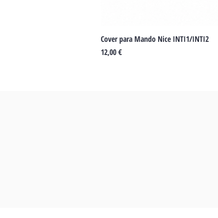
Cover para Mando Nice INTI1/INTI2
Preu
12,00 €