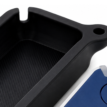
lleugers
còmode 
ràpid i 
interio
superio