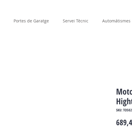
Portes de Garatge
Servei Tècnic
Automátismes
Moto
High
SKU: TO50
689,4