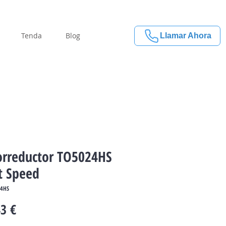
Tenda
Blog
Llamar Ahora
rreductor TO5024HS
t Speed
24HS
Price
3 €