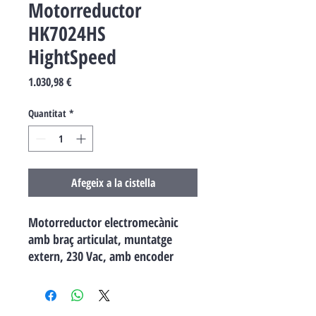
Motorreductor
HK7024HS
HightSpeed
Price
1.030,98 €
Quantitat
*
Afegeix a la cistella
Motorreductor electromecànic
amb braç articulat, muntatge
extern, 230 Vac, amb encoder
magnètic, central incorporada.
Potentíssim i fiable: gràcies a el
parell 500 Nm ia la tecnologia per