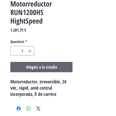
Motorreductor
RUN1200HS
HightSpeed
Price
1.201,75 €
Quantitat
*
Afegeix a la cistella
Motorreductor, irreversible, 24
vdc, ràpid, amb central
incorporada, fi de carrera
electromecànic. Per accionament
de portes corredisses de fins a
1200 kg. El més ràpid: ideal per a