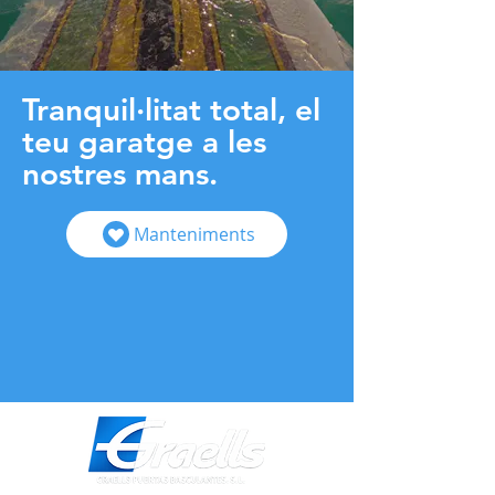
Tranquil·litat total, el
teu garatge a les
nostres mans.
Manteniments