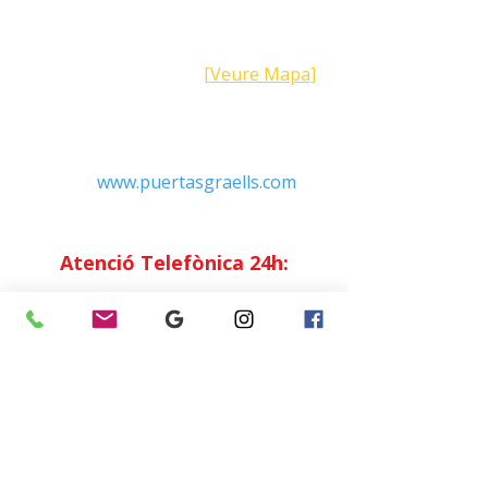
Direcció
Carrer Galícia,
101- 08223
Terrassa
Barcelona (Espanya)
[Veure Mapa]
Contacte
Tel:
+34 93.783.79.00
Email:
Info@puertasgraells.com
Web:
www.puertasgraells.com
Horari Atenció
al Client
Dilluns a divendres: 7:00 - 15:00
Atenció Telefònica 24h:
Exclusiu
Abonats.
Empresa
Sostenibilitat
Treballa amb nosaltres
Avís Legal