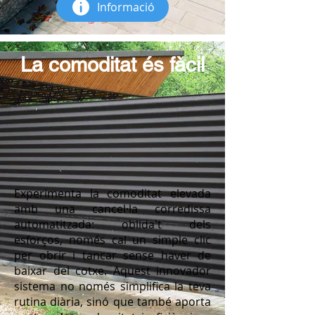
Informació
La comoditat és fàcil
Experimenta la comoditat elevada
amb una cancel·la corredissa
automatitzada: oblida't dels
esforços, només cal un simple clic
per obrir i tancar sense haver de
baixar del cotxe. Aquest innovador
sistema no només simplifica la teva
rutina diària, sinó que també aporta