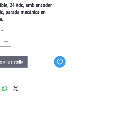
sible, 24 Vdc, amb encoder
c, parada mecànica en
a.
*
x a la cistella