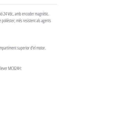
rsió 24 Vdc, amb encoder magnètic.
 polièster; més resistent als agents
compartiment superior d'el motor.
nclever MC824H: