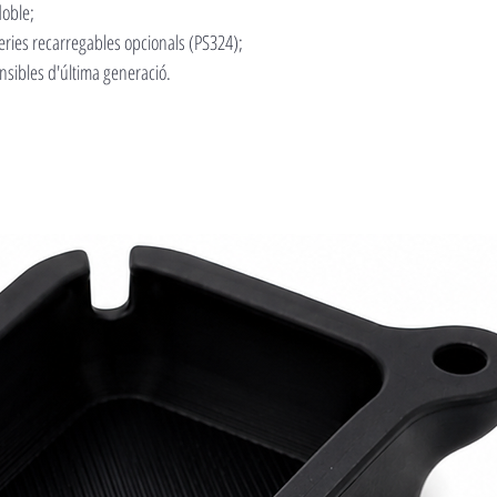
doble;
ries recarregables opcionals (PS324);
ensibles d'última generació.