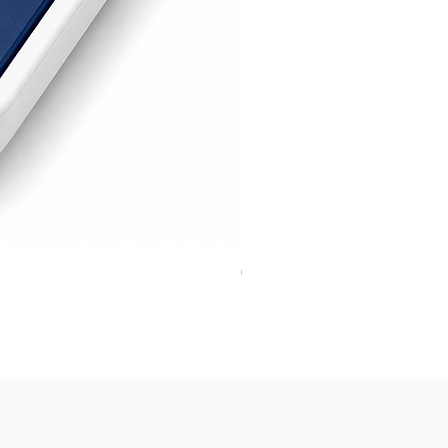
Cover para Mando Nice ON2/ON
Preu
12,00 €