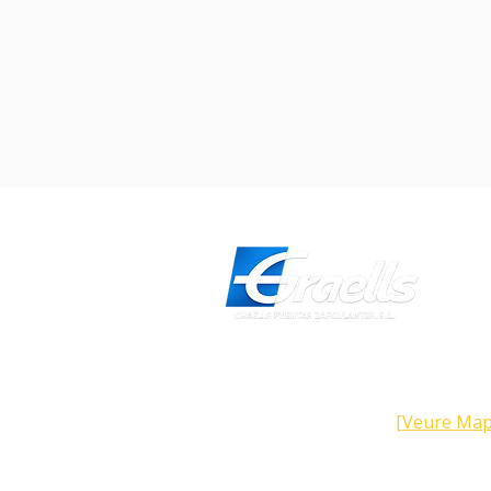
Direcció
Carrer Galícia, 101- 08223 Terra
Barcelona (Espanya)
[Veure Map
Contacte
Tel: +34 93.783.79.00