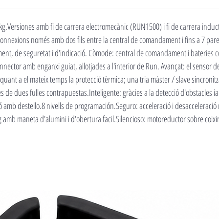
 kg.Versiones amb fi de carrera electromecànic (RUN1500) i fi de carrera induct
nnexions només amb dos fils entre la central de comandament i fins a 7 parells
nt, de seguretat i d'indicació. Còmode: central de comandament i bateries
ector amb enganxi guiat, allotjades a l'interior de Run. Avançat: el sensor d
quant a el mateix temps la protecció tèrmica; una tria màster / slave sincron
es de dues fulles contrapuestas.Inteligente: gràcies a la detecció d'obstacles 
ó amb destello.8 nivells de programación.Seguro: acceleració i desacceleració r
mb maneta d'alumini i d'obertura facil.Silencioso: motoreductor sobre coixi