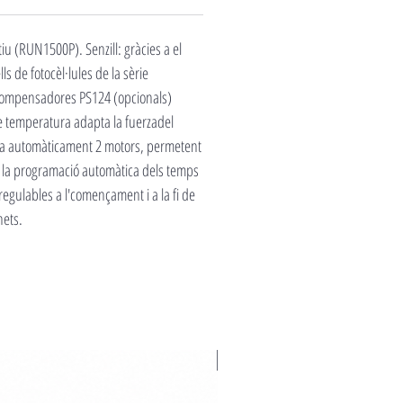
iu (RUN1500P). Senzill: gràcies a el
 de fotocèl·lules de la sèrie
 compensadores PS124 (opcionals)
e temperatura adapta la fuerzadel
itza automàticament 2 motors, permetent
ia la programació automàtica dels temps
egulables a l'començament i a la fi de
nets.
Novedad 2026