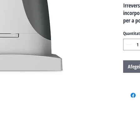
Irrever
incorpo
per a po
Quantitat
Afegei