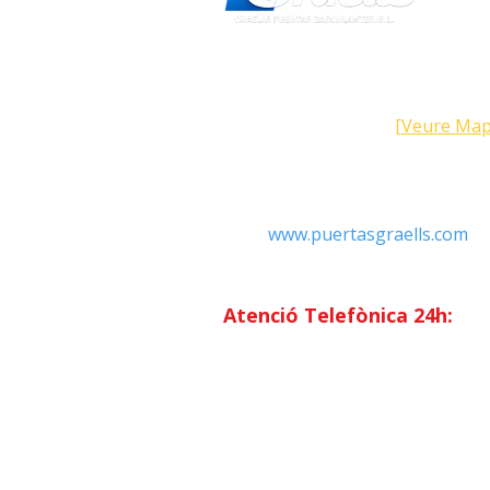
Direcció
Carrer Galícia, 101- 08223 Terra
Barcelona (Espanya)
[Veure Map
Contacte
Tel: +34 93.783.79.00
Email:
Info@puertasgraells.com
Web:
www.puertasgraells.com
Horari Atenció
al Client
Dilluns a divendres: 7:00 - 15
Atenció Telefònica 24h:
Exclusiu
Abonats.