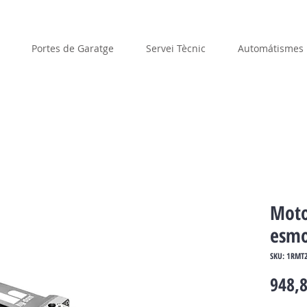
Portes de Garatge
Servei Tècnic
Automátismes
Moto
esmo
SKU: 1RMT
948,8