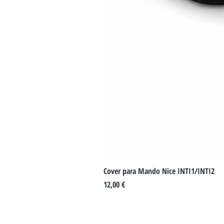
Cover para Mando Nice INTI1/INTI2
Preu
12,00 €