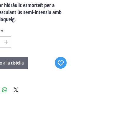
r hidràulic esmorteït per a
asculant ús semi-intensiu amb
loqueig.
*
x a la cistella