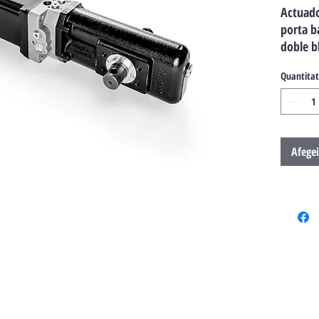
Actuado
porta b
doble b
Quantitat
Afegei