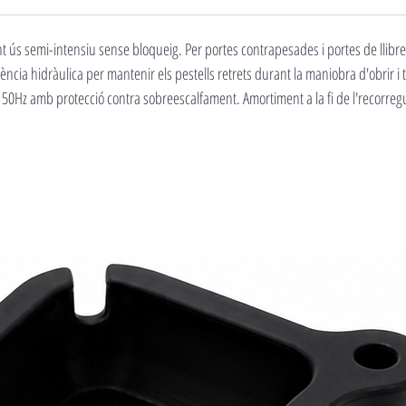
t ús semi-intensiu sense bloqueig. Per portes contrapesades i portes de llibret
ència hidràulica per mantenir els pestells retrets durant la maniobra d'obrir i
0Hz amb protecció contra sobreescalfament. Amortiment a la fi de l'recorregu