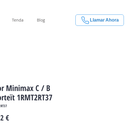
Tenda
Blog
Llamar Ahora
r Minimax C / B
rteït 1RMT2RT37
2RT37
Price
2 €