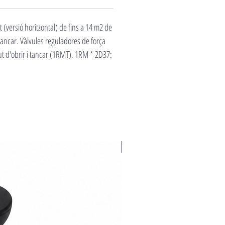
 (versió horitzontal) de fins a 14 m2 de
 tancar. Vàlvules reguladores de força
t d'obrir i tancar (1RMT). 1RM * 2D37:
Novedad 2026