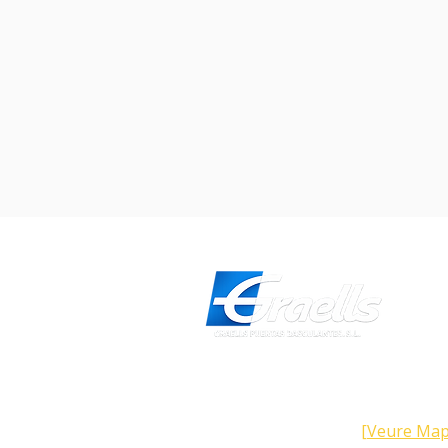
Direcció
Carrer Galícia, 101- 08223 Terra
Barcelona (Espanya)
[Veure Map