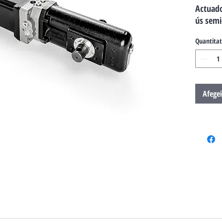
Actuado
ús semi
Quantitat
Afegei