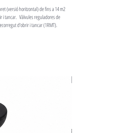
et (versió horitzontal) de fins a 14 m2
ir i tancar. Vàlvules reguladores de
ecorregut d'obrir i tancar (1RMT).
Novedad 2026