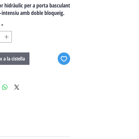
r hidràulic per a porta basculant
-intensiu amb doble bloqueig.
*
x a la cistella