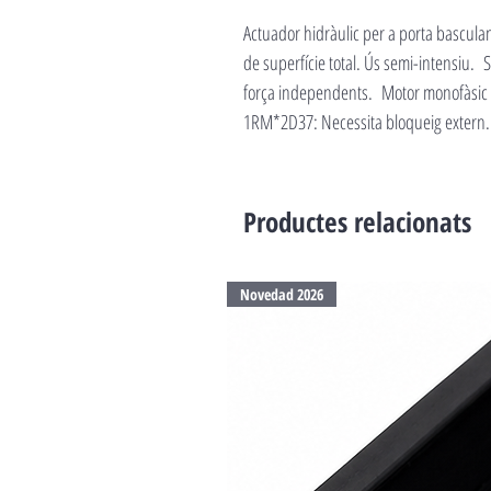
Actuador hidràulic per a porta basculan
de superfície total. Ús semi-intensiu. 
força independents. Motor monofàsic 2
1RM*2D37: Necessita bloqueig extern.
Productes relacionats
Novedad 2026