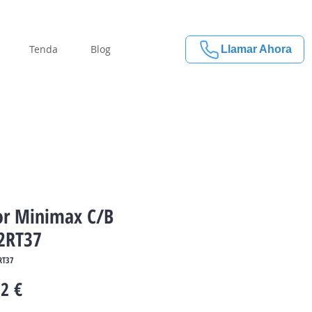
Tenda
Blog
Llamar Ahora
r Minimax C/B
2RT37
RT37
Price
2 €