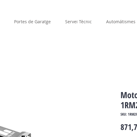
Portes de Garatge
Servei Tècnic
Automátismes
Moto
1RM
SKU: 1RM2
871,7