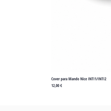
Cover para Mando Nice INTI1/INTI2
Preu
12,00 €