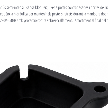
t ús semi-intensiu sense bloqueig. Per a portes contrapesades i portes de llibr
Seqüència hidràulica per mantenir els pestells retrets durant la maniobra dobr
30V - 50Hz amb protecció contra sobreescalfament. Amortiment al final del r