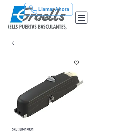
Llamar Ahora
SKU: BR41/831