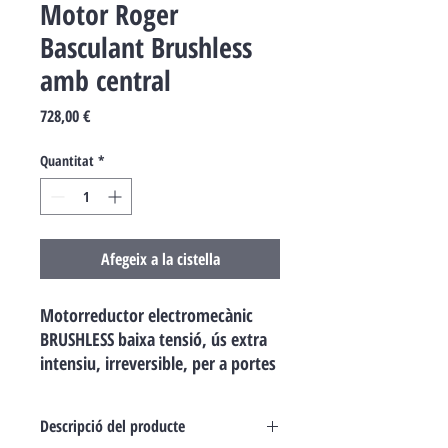
Motor Roger
Basculant Brushless
amb central
Price
728,00 €
Quantitat
*
Afegeix a la cistella
Motorreductor electromecànic
BRUSHLESS baixa tensió, ús extra
intensiu, irreversible, per a portes
basculants de fins a 8 mq, amb
central incorporada B70/1B i final
Descripció del producte
de carrera mecànic. Versió eix