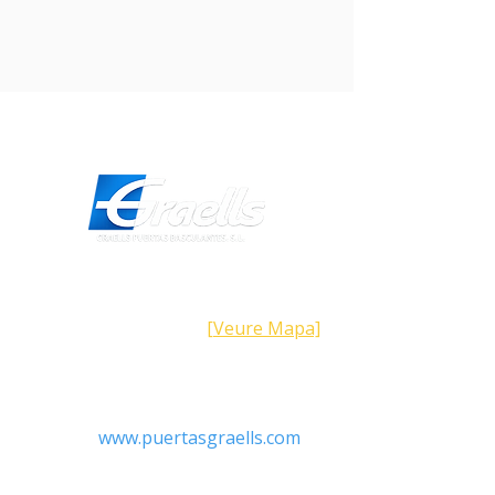
Direcció
Carrer Galícia,
101- 08223
Terrassa
Barcelona (Espanya)
[Veure Mapa]
Contacte
Tel:
+34 93.783.79.00
Email:
Info@puertasgraells.com
Web:
www.puertasgraells.com
Horari Atenció
al Client
Dilluns a divendres: 7:00 - 15:00