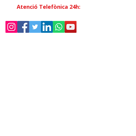
Atenció Telefònica 24h:
Exclusiu
Abonats.
Empresa
Sostenibilitat
Treballa amb nosaltres
Avís Legal
Política
de Privadesa
Condicions de Venda
Política de Cookies
Declaració d'accessibilitat