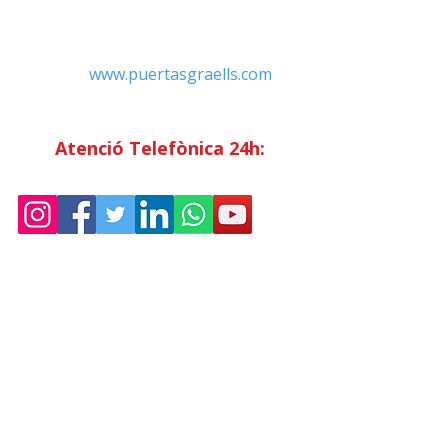
Contacte
Tel:
+34 93.783.79.00
Email:
Info@puertasgraells.com
Web:
www.puertasgraells.com
Horari Atenció
al Client
Dilluns a divendres: 7:00 - 15:00
Atenció Telefònica 24h:
Exclusiu
Abonats.
Empresa
Sostenibilitat
Treballa amb nosaltres
Avís Legal
Política
de Privadesa
Condicions de Venda
Política de Cookies
Declaració d'accessibilitat