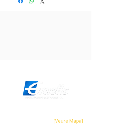
500ml.
Direcció
Carrer Galícia,
101- 08223
Terrassa
Barcelona (Espanya)
[Veure Mapa]