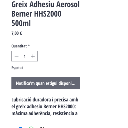
Greix Adhesiu Aerosol
Berner HHS2000
500ml
Price
7,00 €
Quantitat
*
Esgotat
Notifica'm quan estigui disponible
Lubricació duradora i precisa amb
el greix adhesiu Berner HHS2000:
màxima adherència, resistència a
la pressió i protecció contra la
corrosió en format aerosol de