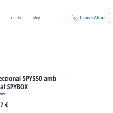
Tenda
Blog
Llamar Ahora
Seccional SPY550 amb
ral SPYBOX
50KCE
Price
7 €