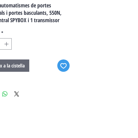
 automatismes de portes
als i portes basculants, 550N,
tral SPYBOX i 1 transmissor
 Guies no incloses.
*
x a la cistella