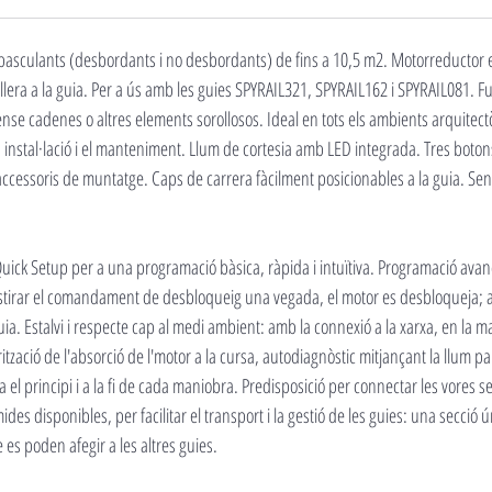
i basculants (desbordants i no desbordants) de fins a 10,5 m2. Motorreductor 
lera a la guia. Per a ús amb les guies SPYRAIL321, SPYRAIL162 i SPYRAIL081. Fun
nse cadenes o altres elements sorollosos. Ideal en tots els ambients arquitect
instal·lació i el manteniment. Llum de cortesia amb LED integrada. Tres boton
accessoris de muntatge. Caps de carrera fàcilment posicionables a la guia. Se
uick Setup per a una programació bàsica, ràpida i intuïtiva. Programació avanç
stirar el comandament de desbloqueig una vegada, el motor es desbloqueja; a 
ia. Estalvi i respecte cap al medi ambient: amb la connexió a la xarxa, en la 
tzació de l'absorció de l'motor a la cursa, autodiagnòstic mitjançant la llum parp
a el principi i a la fi de cada maniobra. Predisposició per connectar les vores s
des disponibles, per facilitar el transport i la gestió de les guies: una secció 
es poden afegir a les altres guies.