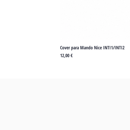
Cover para Mando Nice INTI1/INTI2
Preu
12,00 €