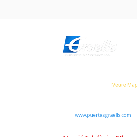
Direcció
Carrer Galícia, 101- 08223 Terra
Barcelona (Espanya)
[Veure Map
Contacte
Tel: +34 93.783.79.00
Email:
Info@puertasgraells.com
Web:
www.puertasgraells.com
Horari Atenció
al Client
Dilluns a divendres: 7:00 - 15