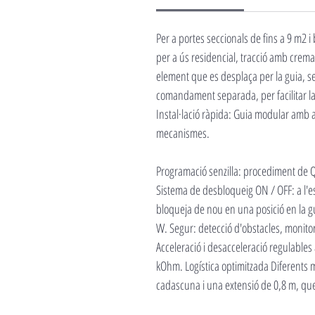
Per a portes seccionals de fins a 9 m2 
per a ús residencial, tracció amb cremal
element que es desplaça per la guia, se
comandament separada, per facilitar la 
Instal·lació ràpida: Guia modular amb 
mecanismes.
Programació senzilla: procediment de Q
Sistema de desbloqueig ON / OFF: a l'e
bloqueja de nou en una posició en la gu
W. Segur: detecció d'obstacles, monitori
Acceleració i desacceleració regulables 
kOhm. Logística optimitzada Diferents mi
cadascuna i una extensió de 0,8 m, que 