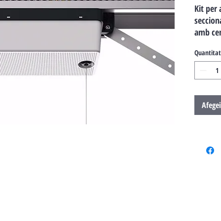
Kit per
seccion
amb cen
Flo2RE.
Quantitat
Afegei