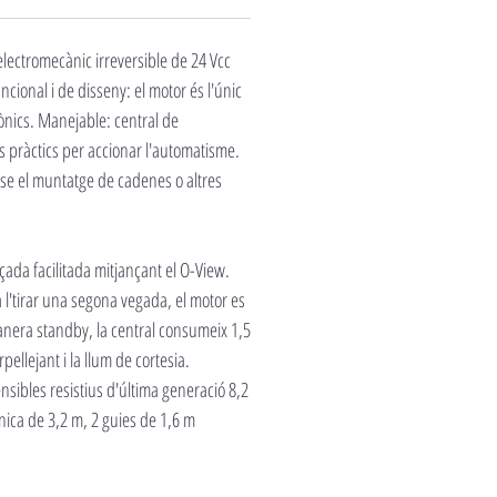
electromecànic irreversible de 24 Vcc
cional i de disseny: el motor és l'únic
ònics. Manejable: central de
s pràctics per accionar l'automatisme.
nse el muntatge de cadenes o altres
ada facilitada mitjançant el O-View.
l'tirar una segona vegada, el motor es
manera standby, la central consumeix 1,5
ellejant i la llum de cortesia.
ensibles resistius d'última generació 8,2
única de 3,2 m, 2 guies de 1,6 m