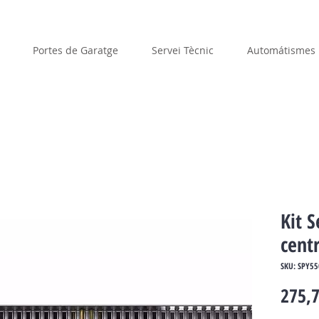
Portes de Garatge
Servei Tècnic
Automátismes
Kit 
cent
SKU: SPY5
275,7