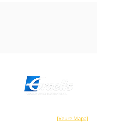
permeten afegir punts de comandament
d'una manera discreta i elegant sense
obres de paleta.
Les plaques de paret Opla de NiceWay
estan disponibles en les versions
quadrada Opla-S i rectangular Opla-R, i
en nombroses variants de color.
Direcció
Carrer Galícia,
101- 08223
Terrassa
Barcelona (Espanya)
[Veure Mapa]
Contacte
Tel:
+34 93.783.79.00