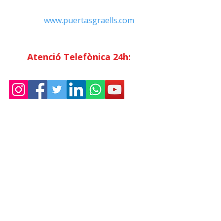
Email:
Info@puertasgraells.com
Web:
www.puertasgraells.com
Horari Atenció
al Client
Dilluns a divendres: 7:00 - 15:00
Atenció Telefònica 24h:
Exclusiu
Abonats.
Empresa
Sostenibilitat
Treballa amb nosaltres
Avís Legal
Política
de Privadesa
Condicions de Venda
Política de Cookies
Declaració d'accessibilitat