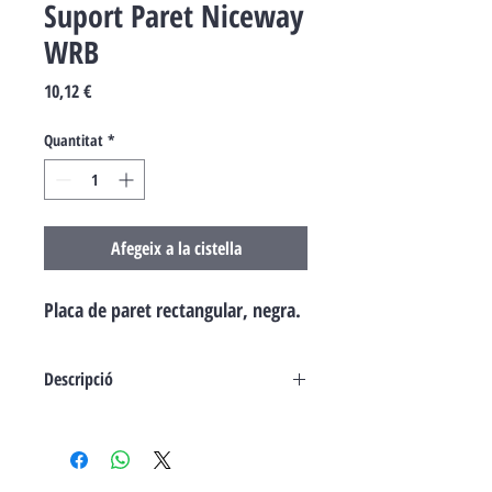
Suport Paret Niceway
WRB
Price
10,12 €
Quantitat
*
Afegeix a la cistella
Placa de paret rectangular, negra.
Descripció
Discretes, elegants i funcionals: Molt fins
- tant com la sola placa - els transmissors,
situats a la placa de paret Opla,