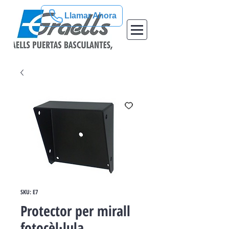
Llamar Ahora
SKU: E7
Protector per mirall
fotocèl·lula