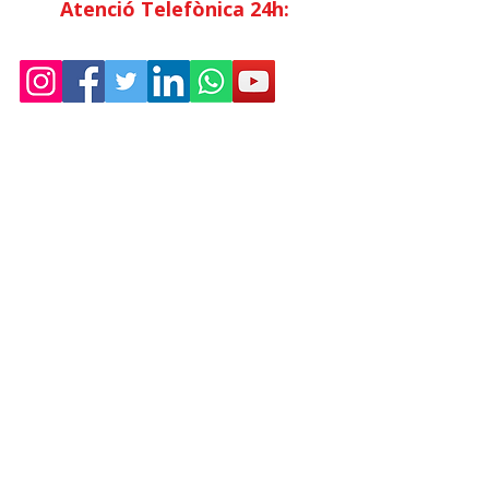
Atenció Telefònica 24h:
Exclusiu
Abonats.
Empresa
Sostenibilitat
Treballa amb nosaltres
Avís Legal
Política
de Privadesa
Condicions de Venda
Política de Cookies
Declaració d'accessibilitat