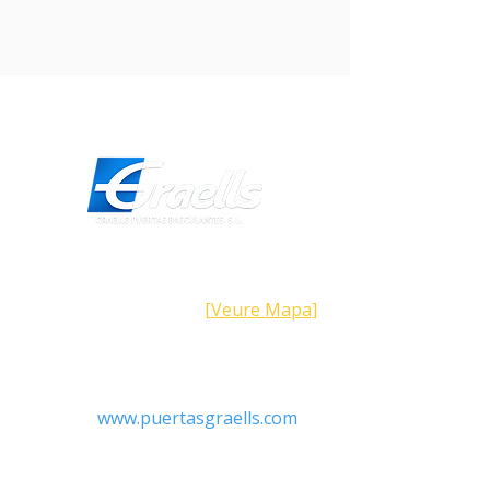
Direcció
Carrer Galícia,
101- 08223
Terrassa
Barcelona (Espanya)
[Veure Mapa]
Contacte
Tel:
+34 93.783.79.00
Email:
Info@puertasgraells.com
Web:
www.puertasgraells.com
Horari Atenció
al Client
Dilluns a divendres: 7:00 - 15:00