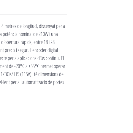
 4 metres de longitud, dissenyat per a
una potència nominal de 210W i una
d'obertura ràpids, entre 18 i 28
 precís i segur. L'encoder digital
cte per a aplicacions d'ús continu. El
onament de -20°C a +55°C permet operar
E1/BOX/115 (115V) i té dimensions de
l·lent per a l'automatització de portes