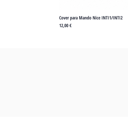
Cover para Mando Nice INTI1/INTI2
Preu
12,00 €