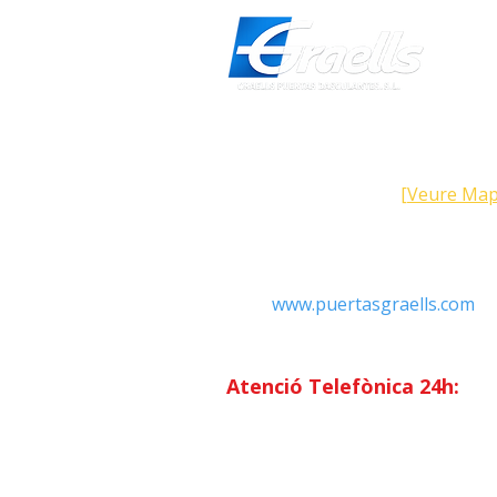
Direcció
Carrer Galícia, 101- 08223 Terra
Barcelona (Espanya)
[Veure Map
Contacte
Tel: +34 93.783.79.00
Email:
Info@puertasgraells.com
Web:
www.puertasgraells.com
Horari Atenció
al Client
Dilluns a divendres: 7:00 - 15
Atenció Telefònica 24h:
Exclusiu
Abonats.