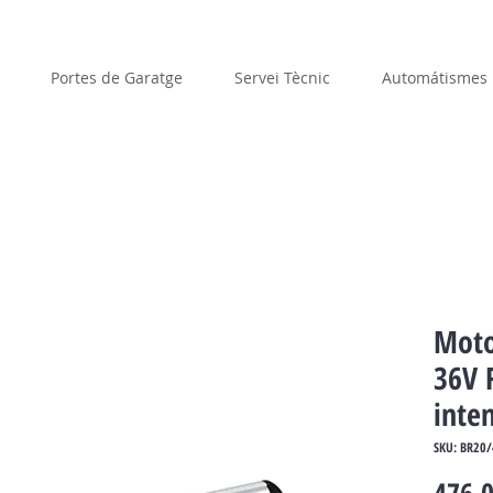
Portes de Garatge
Servei Tècnic
Automátismes
Moto
36V 
inte
SKU: BR20/