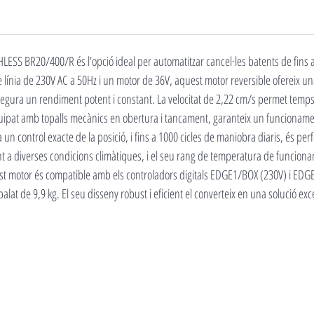
ESS BR20/400/R és l'opció ideal per automatitzar cancel·les batents de fins a
 línia de 230V AC a 50Hz i un motor de 36V, aquest motor reversible ofereix 
ura un rendiment potent i constant. La velocitat de 2,22 cm/s permet temps 
ipat amb topalls mecànics en obertura i tancament, garanteix un funcionament
 control exacte de la posició, i fins a 1000 cicles de maniobra diaris, és perfe
tent a diverses condicions climàtiques, i el seu rang de temperatura de funci
est motor és compatible amb els controladors digitals EDGE1/BOX (230V) i EDG
t de 9,9 kg. El seu disseny robust i eficient el converteix en una solució exce