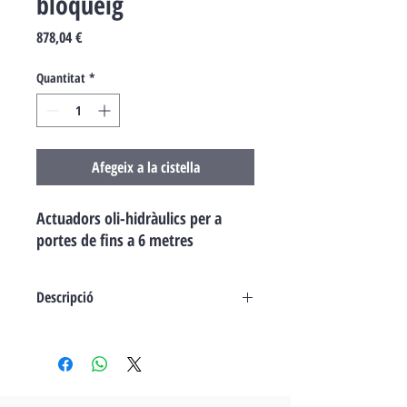
bloqueig
Price
878,04 €
Quantitat
*
Afegeix a la cistella
Actuadors oli-hidràulics per a
portes de fins a 6 metres
Descripció
• Actuadors oli-hidràulics per a portes de
fins a 6 metres
• Línia estilitzada amb gran resistència als