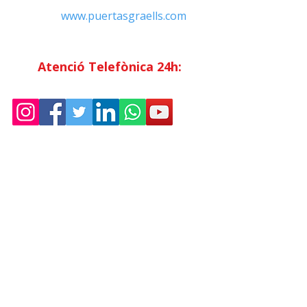
Web:
www.puertasgraells.com
Horari Atenció
al Client
Dilluns a divendres: 7:00 - 15:00
Atenció Telefònica 24h:
Exclusiu
Abonats.
Empresa
Sostenibilitat
Treballa amb nosaltres
Avís Legal
Política
de Privadesa
Condicions de Venda
Política de Cookies
Declaració d'accessibilitat