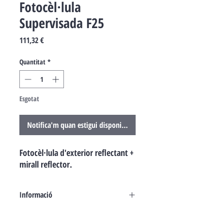
Fotocèl·lula
Supervisada F25
Price
111,32 €
Quantitat
*
Esgotat
Notifica'm quan estigui disponible
Fotocèl·lula d'exterior reflectant +
mirall reflector.
Informació
Fotocèl·lula supervisada. Tipus