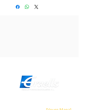
polaritzada, reflexió sobre mirall
catadiòptric. Alimentació 12/24/230.
Revestiment policarbonat reforçat. IP 67.
25×67,5×81. Temperatura de
funcionament -20ºC a +55ºC.
Direcció
Carrer Galícia,
101- 08223
Terrassa
Barcelona (Espanya)
[Veure Mapa]