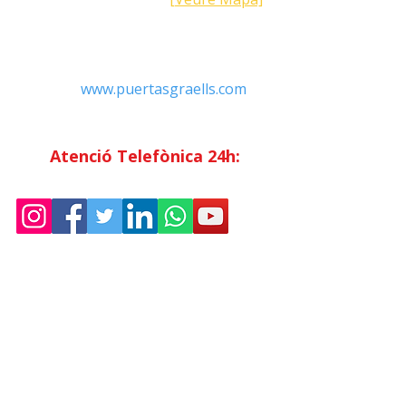
Contacte
Tel:
+34 93.783.79.00
Email:
Info@puertasgraells.com
Web:
www.puertasgraells.com
Horari Atenció
al Client
Dilluns a divendres: 7:00 - 15:00
Atenció Telefònica 24h:
Exclusiu
Abonats.
Empresa
Sostenibilitat
Treballa amb nosaltres
Avís Legal
Política
de Privadesa
Condicions de Venda
Política de Cookies