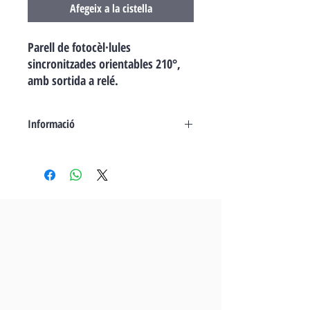
Afegeix a la cistella
Parell de fotocèl·lules
sincronitzades orientables 210°,
amb sortida a relé.
Informació
Fotocèl·lules sincronitzades orientables
210° horitzontalment i 30° verticalment.
Simplement, instal·lacions perfectes. La
solució a 210°. Les fotocèl·lules Nice
F210 i F210B permeten orientar el feix
210° a l'eix horitzontal per augmentar la
seguretat de la instal·lació i simplificar el
muntatge: sovint, el full de la porta o la
porta del garatge a automatitzar llisquen