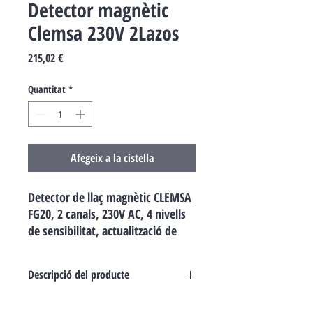
Detector magnètic
Clemsa 230V 2Lazos
Price
215,02 €
Quantitat
*
Afegeix a la cistella
Detector de llaç magnètic CLEMSA
FG20, 2 canals, 230V AC, 4 nivells
de sensibilitat, actualització de
freqüència i relés NA/NC i
impulsiu.
Descripció del producte
El detector de llaç magnètic CLEMSA FG20