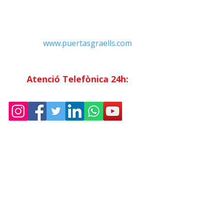
Contacte
Tel:
+34 93.783.79.00
Email:
Info@puertasgraells.com
Web:
www.puertasgraells.com
Horari Atenció
al Client
Dilluns a divendres: 7:00 - 15:00
Atenció Telefònica 24h:
Exclusiu
Abonats.
Empresa
Sostenibilitat
Treballa amb nosaltres
Avís Legal
Política
de Privadesa
Condicions de Venda
Política de Cookies
Declaració d'accessibilitat